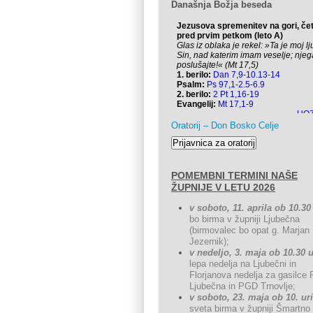
Današnja Božja beseda
Oratorij – Don Bosko Celje
POMEMBNI TERMINI NAŠE
ŽUPNIJE V LETU 2026
v soboto, 11. aprila ob 10.30
bo birma v župniji Ljubečna
(birmovalec bo opat g. Marjan
Jezernik);
v nedeljo, 3. maja ob 10.30 u
lepa nedelja na Ljubečni in
Florjanova nedelja za gasilce
Ljubečna in PGD Trnovlje;
v soboto, 23. maja ob 10. uri
sveta birma v župniji Šmartno