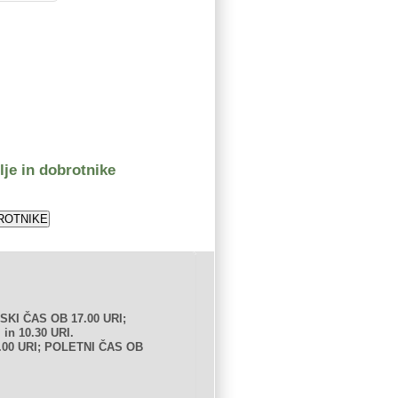
lje in dobrotnike
KI ČAS OB 17.00 URI;
in 10.30 URI.
.00 URI; POLETNI ČAS OB