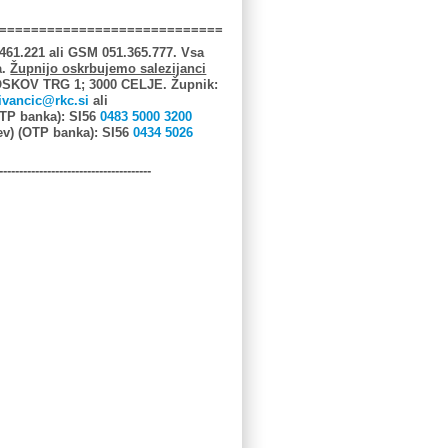
============================
461.221 ali GSM 051.365.777. Vsa
a.
Župnijo oskrbujemo salezijanci
OSKOV TRG 1; 3000 CELJE. Župnik:
ivancic@rkc.si
ali
P banka):
SI56
0483 5000 3200
ev) (OTP banka): SI56
0434 5026
--------------------------------------