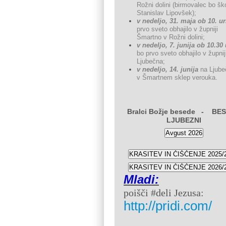
Rožni dolini (birmovalec bo ško
Stanislav Lipovšek);
v nedeljo, 31. maja ob 10. ur
prvo sveto obhajilo v župniji
Šmartno v Rožni dolini;
v nedeljo, 7. junija ob 10.30 
bo prvo sveto obhajilo v župnij
Ljubečna;
v nedeljo, 14. junija
na Ljube
v Šmartnem sklep verouka.
Bralci Božje besede - BE
LJUBEZNI
Mladi:
poi
šč
i
#deli Jezusa:
http://pridi.com/