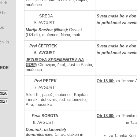
f dr.
mučenec
i
bo
SREDA
Sveta maša bo v don
5. AVGUST
in priložnost za sve
uri
Marija Snežna (Nives);
Osvald
i
(Ožbolt), mučenec; Nona, mati
čni in
Prvi
ČETRTEK
Sveta maša bo v don
6.
AVGUST
in priložnost za sve
JEZUSOVA SPREMENITEV NA
GORI;
Oktavijan, škof; Just in Pastor,
SEDE
mučenca
Prvi
PETEK
Ob 18.00:
za †mamo Alo
7. AVGUST
Sikst II., papež, mučenec; Kajetan
Tienski, duhovnik, red. ustanovitelj;
Afra, mučenka
Prva
SOBOTA
Ob 18.00:
za †Faniko i
8. AVGUST
in †Janka Pal
Dominik, ustanovitelj
dominikancev;
Ciriak, diakon in
za †Janka Kopit