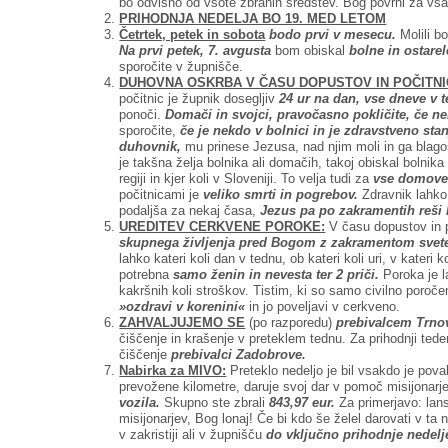
bo odvisno od vsote zbranih sredstev. Bog povrni za vsak
PRIHODNJA NEDELJA BO 19. MED LETOM
Četrtek, petek in sobota
bodo prvi v mesecu.
Molili 
Na prvi petek, 7. avgusta
bom obiskal
bolne in ostare
sporočite v župnišče.
DUHOVNA OSKRBA V ČASU DOPUSTOV IN POČITNI
počitnic je župnik dosegljiv
24 ur na dan, vse dneve v 
ponoči.
Domači in svojci, pravočasno pokličite, če ne
sporočite,
če je nekdo v bolnici in je zdravstveno sta
duhovnik,
mu prinese Jezusa, nad njim moli in ga blago
je takšna želja bolnika ali domačih, takoj obiskal bolnik
regiji in kjer koli v Sloveniji. To velja tudi za
vse domove 
počitnicami je
veliko smrti in pogrebov.
Zdravnik lahko r
podaljša za nekaj časa,
Jezus pa po zakramentih reši 
UREDITEV CERKVENE POROKE:
V času dopustov in 
skupnega življenja pred Bogom z zakramentom svet
lahko kateri koli dan v tednu, ob kateri koli uri, v kateri 
potrebna
samo ženin in nevesta ter 2 priči.
Poroka je l
kakršnih koli stroškov. Tistim, ki so samo civilno poroče
»ozdravi v korenini«
in jo poveljavi v cerkveno.
ZAHVALJUJEMO SE
(po razporedu)
prebivalcem Trnov
čiščenje in krašenje v preteklem tednu. Za prihodnji ted
čiščenje
prebivalci Zadobrove.
Nabirka za MIVO:
Preteklo nedeljo je bil vsakdo je pova
prevožene kilometre, daruje svoj dar v pomoč misijonar
vozila.
Skupno ste zbrali
843,97 eur.
Za primerjavo: lan
misijonarjev, Bog lonaj! Če bi kdo še želel darovati v t
v zakristiji ali v župnišču
do vključno prihodnje nedelje