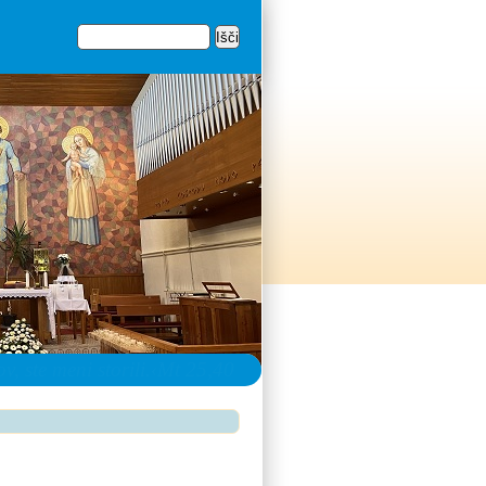
Išči
Iskalnik
, ste meni storili.‹Mt 25,40