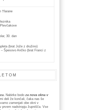
n †farane
leznika
 †Plevčakove
lar, 30. dan
leta (brat Jože z družino)
 – Špesovo Ančko (brat Franci z
 L E T O M
cu.
Nabirke bodo
za nova okna v
mi deli že končali, čaka nas še
vamo zamenjati obe okni v
na v prvem nadstropju župnišča. Vse