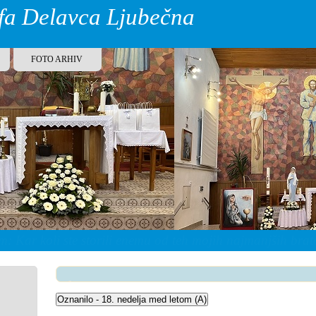
efa Delavca Ljubečna
FOTO ARHIV
: Kar koli ste storili enemu od teh mojih najmanjših bratov