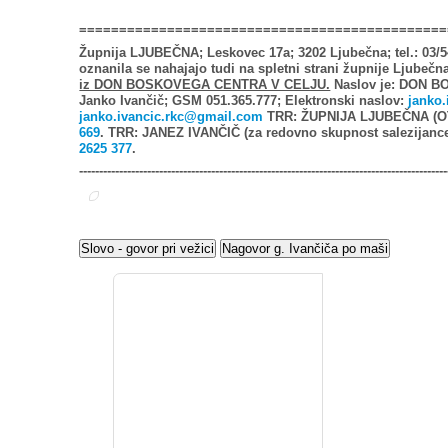
==============================================
Župnija LJUBEČNA; Leskovec 17a; 3202 Ljubečna; tel.: 03/5
oznanila se nahajajo tudi na spletni strani župnije Ljubečn
iz DON BOSKOVEGA CENTRA V CELJU.
Naslov je: DON B
Janko Ivančič; GSM 051.365.777; Elektronski naslov:
janko.
janko.ivancic.rkc@gmail.com
TRR: ŽUPNIJA LJUBEČNA (OT
669
. TRR: JANEZ IVANČIČ (za redovno skupnost salezijanc
2625 377
.
--------------------------------------------------------------------------------------------