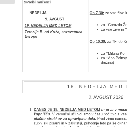
tovariši mučenci
NEDELJA
Ob 7.30:
za vse žive i
9. AVGUST
za †Gorazda Že
19. NEDELJA MED LETOM
za vse žive in
Terezija B. od Križa, sozavetnica
Evrope
Ob 10.30:
za †Frido Ko
za †Milana Komp
za †Ano Painsy
družino)
1 8 . N E D E L J A M E D
2. AVGUST 2026
DANES JE 18. NEDELJA MED LETOM
in prva v mese
župnišču.
V veroučni učilnici smo v času počitnic z vse
plačilo stroškov za opravljena dela.
Pred zimo namera
župnijski pisarni in v zakristiji, prihodnje leto pa še ok