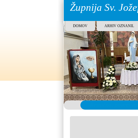
Župnija Sv. Jož
DOMOV
ARHIV OZNANIL
›Resnično, povem vam