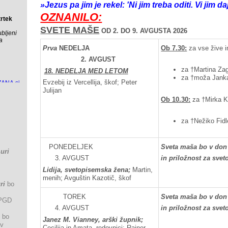
»Jezus pa jim je rekel: 'Ni jim treba oditi. Vi jim daj
OZNANILO:
SVETE MAŠE
OD 2. DO 9. AVGUSTA 2026
Prva
NEDELJA
Ob 7.30:
za vse žive i
2. AVGUST
za †Martina Zag
18. NEDELJA MED LETOM
za †moža Janka
Evzebij iz Vercellija, škof; Peter
Julijan
Ob 10.30:
za †Mirka K
za †Nežiko Fidl
PONEDELJEK
Sveta maša bo v don
 uri
3. AVGUST
in priložnost za sve
Lidija, svetopisemska žena;
Martin,
menih; Avguštin Kazotič, škof
ri
bo
TOREK
Sveta maša bo v don
 PGD
4. AVGUST
in priložnost za sve
bo
Janez M. Vianney, arški župnik;
 v
Cecilija in Amata, redovnici; Rajner,