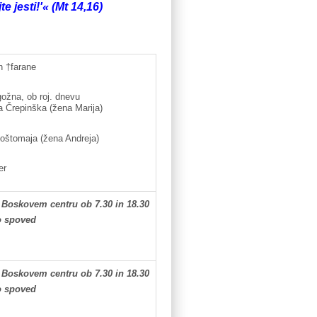
te jesti!'« (Mt 14,16)
n †farane
ožna, ob roj. dnevu
 Črepinška (žena Marija)
oštomaja (žena Andreja)
er
 Boskovem centru ob 7.30 in 18.30
to spoved
 Boskovem centru ob 7.30 in 18.30
to spoved